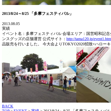
2013/8/24～8/25 「多摩フェスティバル」
2013.08.05
実績
イベント名：多摩フェスティバル 会場エリア：国営昭和記念公園
ンスグッズの店舗運営 公式サイト：
http://tama120.jp/event1.htm
品販売を行いました。 今大会よりTOKYO2020招致×
ハローキ
BACK
TOP
>
EVENT
>
実績
>
2013/8/24～8/25 「多摩フェスティバ