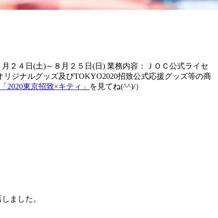
月２４日(土)～８月２５日(日) 業務内容：ＪＯＣ公式ライセ
ジナルグッズ及びTOKYO2020招致
公式応援グッズ等の商
「2020東京招致×キティ」
を見てね(^^)/）
店しました。