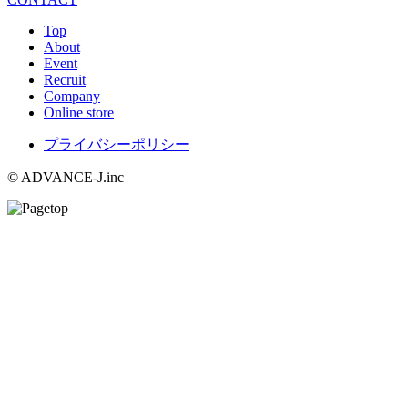
Top
About
Event
Recruit
Company
Online store
プライバシーポリシー
© ADVANCE-J.inc