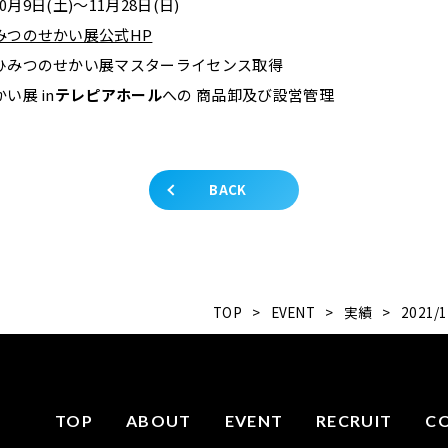
0月9日(土)～11月28日(日)
みつのせかい展公式HP
ひみつのせかい展マスターライセンス取得
い展 in
テレピアホール
への 商品卸及び設営管理
BACK
TOP
>
EVENT
>
実績
>
2021
TOP
ABOUT
EVENT
RECRUIT
C