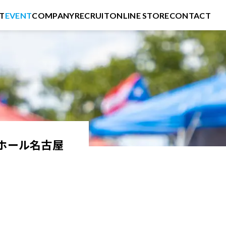
T
EVENT
COMPANY
RECRUIT
ONLINE STORE
CONTACT
ピアホール名古屋