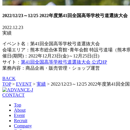
2022/12/23～12/25 2022年度第41回全国高等学校弓道選抜大会
2022.12.23
実績
イベント名：第41回全国高等学校弓道選抜大会
会場エリア：熊本市総合体育館･青年会館 特設弓道場（熊本
催日(期間)：2022年12月23日(金)～12月25日(日)
サイト：
第41回全国高等学校弓道選抜大会
公式HP
業務内容：商品企画・販売管理・ショップ運営
BACK
TOP
>
EVENT
>
実績
>
2022/12/23～12/25 2022年度第
CONTACT
Top
About
Event
Recruit
Company