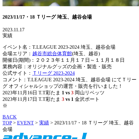
2023/11/17・18 Ｔリーグ 埼玉、越谷会場
2023.11.17
実績
イベント名：T.LEAGUE 2023-2024 埼玉、越谷会場
会場エリア：
越谷市総合体育館
(埼玉、越谷)
開催日(期間)：２０２３年１１月１７日～１１月１８日
業務内容：オリジナルグッズの企画・製造・販売
公式サイト：
Ｔリーグ 2023-2024
コメント：T.LEAGUE 2023-2024 埼玉、越谷会場 にてＴリー
グ オフィシャルショップの運営・販売を行いました！
2023年11月16日 T.T彩たま
1 vs
3
岡山リベッツ
2023年11月17日 T.T彩たま
3
vs 1
金沢ポート
※
BACK
TOP
>
EVENT
>
実績
>
2023/11/17・18 Ｔリーグ 埼玉、越谷
会場