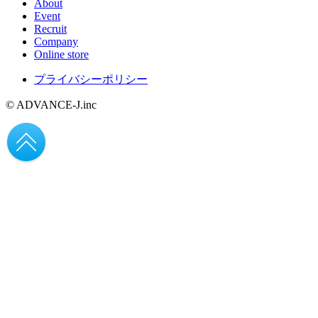
About
Event
Recruit
Company
Online store
プライバシーポリシー
© ADVANCE-J.inc