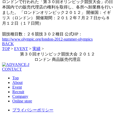
ロンドンで行われた「第３０回オリンピック競技大会」の日
本国内での販売代理店の権利を取得し、各所へ卸業務を行い
ました。 「ロンドンオリンピック２０１２」 開催国：イギ
リス（ロンドン） 開催期間：２０１２年７月２７日から８
月１２日（１７日間）
競技種目数：２６競技３０２種目 公式HP：
http://www.olympic.org/london-2012-summer-olympics
BACK
TOP
>
EVENT
>
実績
>
第３０回オリンピック競技大会 ２０１２
ロンドン 商品販売代理店
CONTACT
Top
About
Event
Recruit
Company
Online store
プライバシーポリシー