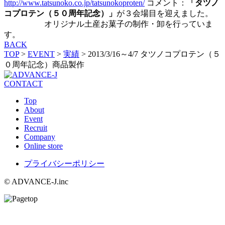
http://www.tatsunoko.co.jp/tatsunokoproten/
コメント：
「タツノ
コプロテン（５０周年記念）」
が３会場目を迎えました。
オリジナル土産お菓子の制作・卸を行っていま
す。
BACK
TOP
>
EVENT
>
実績
>
2013/3/16～4/7 タツノコプロテン（５
０周年記念）商品製作
CONTACT
Top
About
Event
Recruit
Company
Online store
プライバシーポリシー
© ADVANCE-J.inc