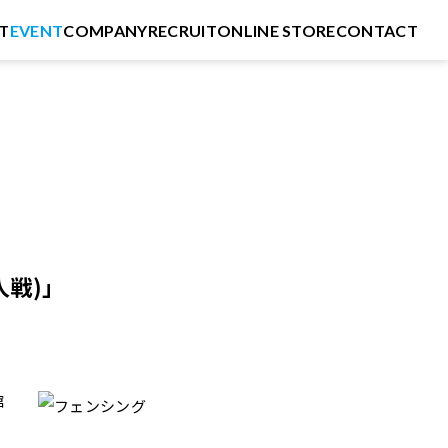
T
EVENT
COMPANY
RECRUIT
ONLINE STORE
CONTACT
人戦)」
館
イ