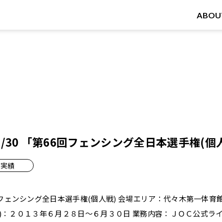
ABOU
8～6/30 「第66回フェンシング全日本選手権(個
実績
フェンシング全日本選手権(個人戦) 会場エリア：代々木第一体育
期間)：２０１３年６月２８日～６月３０日 業務内容：ＪＯＣ公式ラ