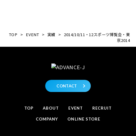
TOP
>
EVENT
>
実績
>
2014/10/11・12スポーツ博覧会・東
京2014
CONTACT
TOP
ABOUT
EVENT
RECRUIT
COMPANY
ONLINE STORE