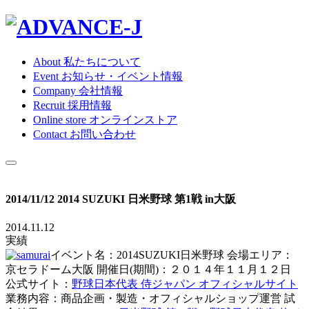
About
私たちについて
Event
お知らせ・イベント情報
Company
会社情報
Recruit
採用情報
Online store
オンラインストア
Contact
お問い合わせ
2014/11/12 2014 SUZUKI 日米野球 第1戦 in大阪
2014.11.12
実績
イベント名：2014SUZUKI日米野球 会場エリア：
京セラドーム大阪 開催日(期間)：２０１４年１１月１２日
公式サイト：
野球日本代表 侍ジャパン オフィシャルサイト
業務内容：商品企画・製造・オフィシャルショップ運営 試