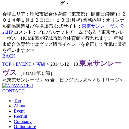
グ＞
会場エリア：稲城市総合体育館（東京都） 開催日(期間)：２
０１４年１月１２日(日)・１３日(月祝) 業務内容：オリジナ
ル商品製造及び会場販売 公式サイト：
東京サンレーヴス 公
式HP
コメント：プロバスケットチームである「東京サンレ
ーヴス」HOME戦が稲城市総合体育館で行われます。 稲城
市総合体育館ではグッズ販売イベントを企画して元気に販売
を行います!(^^)!
BACK
東京サンレー
TOP
>
EVENT
>
実績
>
2014/1/12・13
ヴス
［HOME第５節］
≪東京サンレーヴス vs 岩手ビッグブルズ≫＜ｂｊリーグ＞
CONTACT
Top
About
Event
Recruit
Company
Online store