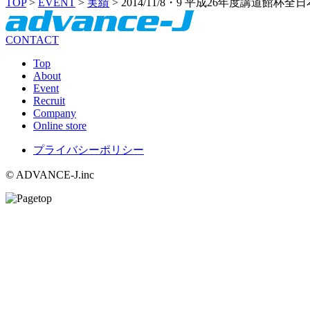
TOP
>
EVENT
>
実績
>
2014/11/8・9 平成26年度講道館
CONTACT
Top
About
Event
Recruit
Company
Online store
プライバシーポリシー
© ADVANCE-J.inc