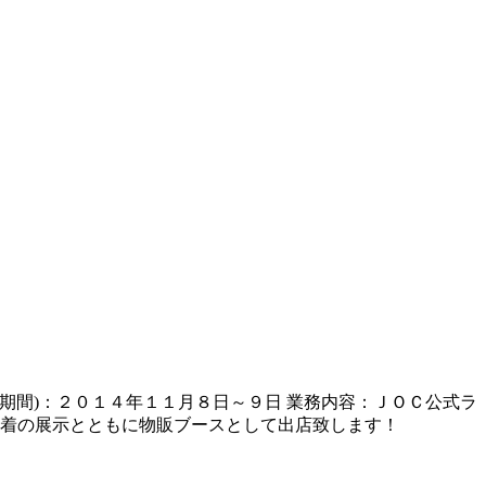
(期間)：２０１４年１１月８日～９日 業務内容：ＪＯＣ公式ラ
道着の展示とともに物販ブースとして出店致します！