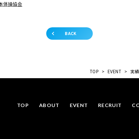
本体操協会
BACK
TOP
>
EVENT
>
実
TOP
ABOUT
EVENT
RECRUIT
C