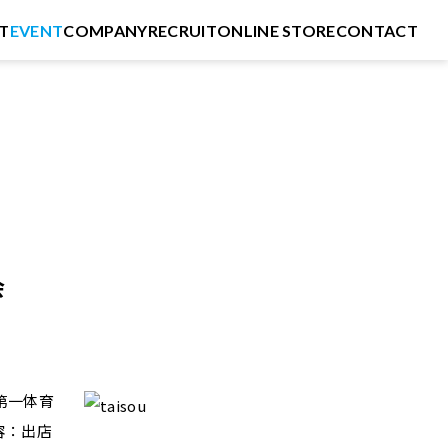
T
EVENT
COMPANY
RECRUIT
ONLINE STORE
CONTACT
会
第一体育
容：出店