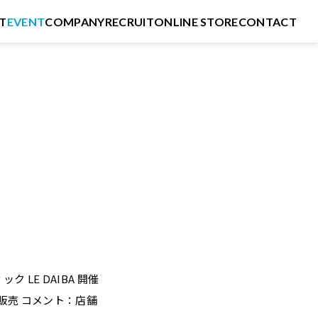
T
EVENT
COMPANY
RECRUIT
ONLINE STORE
CONTACT
LE DAIBA 開催
販売 コメント：店舗