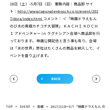
18日（土）~5月7日（日） 業務内容：商品卸 サイ
ト：
http://www.lagunatenbosch.co.jp/event/201
7/dora/index.html
コメント： ＜「映画ドラえもん
のび太の南極カチコチ大冒険」 ＫＡＣＨＩ ＫＯＣＨ
Ｉ アドベンチャー iｎ ラグナシア＞会場へ商品卸を行
っております。 映画公開記念と言う事も有り、会場
は「氷の世界」弊社はたくさんの商品を納入して、イ
ベントを盛り上げます。
BACK
TOP
>
EVENT
>
実績
>
2017/2/18～5/7 「映画ドラえもん の