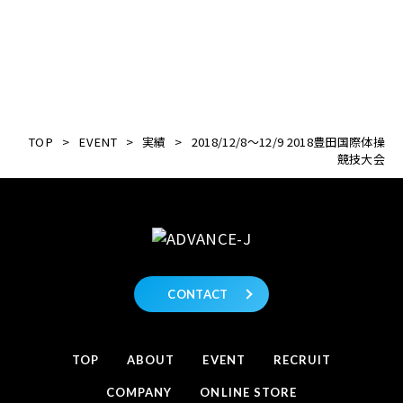
TOP
>
EVENT
>
実績
>
2018/12/8～12/9 2018豊田国際体操
競技大会
CONTACT
TOP
ABOUT
EVENT
RECRUIT
COMPANY
ONLINE STORE