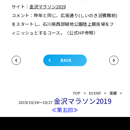
サイト：
金沢マラソン2019
コメント：昨年と同じ、広坂通り(しいのき迎賓館前)
をスタートし、石川県西部緑地公園陸上競技場をフ
ィニッシュとするコース。（公式HP参照）
BACK
TOP
>
EVENT
>
実績
>
金沢マラソン2019
2019/10/24～10/27
≪第五回≫