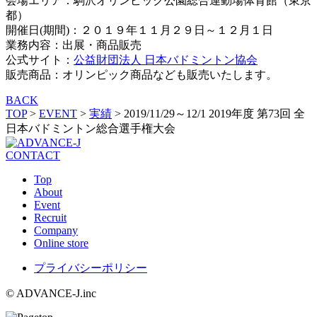
会場エリア：駒沢オリンピック公園総合運動場体育館（東京
都）
開催日(期間)：２０１９年１１月２９日～１２月１日
業務内容：出展・商品販売
公式サイト：
公益財団法人 日本バドミントン協会
販売商品：オリンピック商品なども販売いたします。
BACK
TOP
>
EVENT
>
実績
>
2019/11/29～12/1 2019年度 第73回 全
日本バドミントン総合選手権大会
CONTACT
Top
About
Event
Recruit
Company
Online store
プライバシーポリシー
© ADVANCE-J.inc