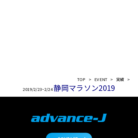
http://www.shizuoka-marathon.com/
TOP
>
EVENT
>
実績
>
静岡マラソン2019
2019/2/23~2/24