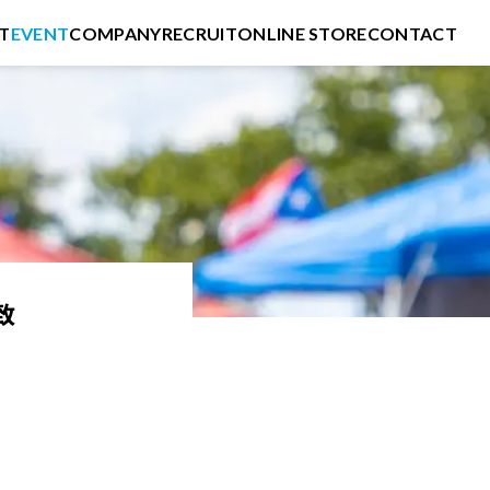
T
EVENT
COMPANY
RECRUIT
ONLINE STORE
CONTACT
致