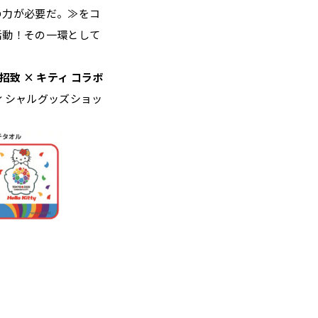
の力が必要だ。≫をコ
活動！その一環として
致 × キティ コラボ
フィシャルグッズショッ