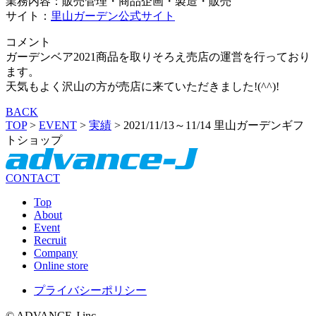
業務内容：販売管理・商品企画・製造・販売
サイト：
里山ガーデン公式サイト
コメント
ガーデンベア2021商品を取りそろえ売店の運営を行っており
ます。
天気もよく沢山の方が売店に来ていただきました!(^^)!
BACK
TOP
>
EVENT
>
実績
>
2021/11/13～11/14 里山ガーデンギフ
トショップ
CONTACT
Top
About
Event
Recruit
Company
Online store
プライバシーポリシー
© ADVANCE-J.inc