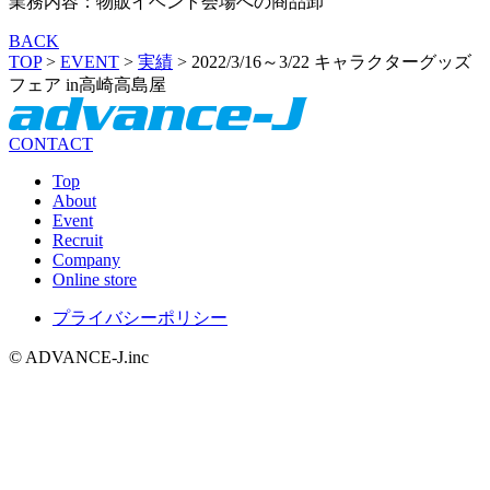
業務内容：物販イベント会場への商品卸
BACK
TOP
>
EVENT
>
実績
>
2022/3/16～3/22 キャラクターグッズ
フェア in高崎高島屋
CONTACT
Top
About
Event
Recruit
Company
Online store
プライバシーポリシー
© ADVANCE-J.inc