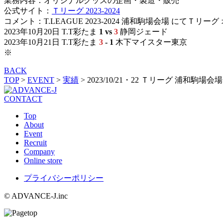
業務内容：オリジナルグッズの企画・製造・販売
公式サイト：
Ｔリーグ 2023-2024
コメント：T.LEAGUE 2023-2024 浦和駒場会場 にて
2023年10月20日 T.T彩たま
1 vs
3
静岡ジェード
2023年10月21日 T.T彩たま
3
- 1
木下マイスター東京
※
BACK
TOP
>
EVENT
>
実績
>
2023/10/21・22 Ｔリーグ 浦和駒場会場
CONTACT
Top
About
Event
Recruit
Company
Online store
プライバシーポリシー
© ADVANCE-J.inc