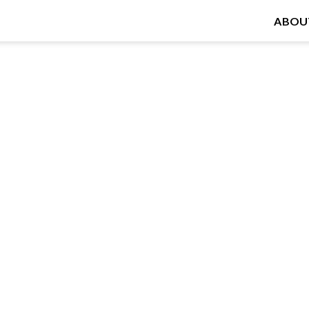
ABOU
実績
ツかわさき