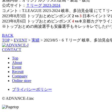
業務内容：オリジナルグッズの企画・製造・販売
公式サイト：
Ｔリーグ 2023-2024
コメント：T.LEAGUE 2023-2024 岐阜、多治見会場 
2023年8月5日 トップおとめピンポンズ
2 vs
3
日本ペイントマ
2023年8月6日 トップおとめピンポンズ
4
vs 0
京都カグヤライ
※トップおとめの南波選手も安藤選手もキレッキレでした(^^)
BACK
TOP
>
EVENT
>
実績
>
2023/8/5・6 Ｔリーグ 岐阜、多治見会
CONTACT
Top
About
Event
Recruit
Company
Online store
プライバシーポリシー
© ADVANCE-J.inc