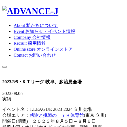
About
私たちについて
Event
お知らせ・イベント情報
Company
会社情報
Recruit
採用情報
Online store
オンラインストア
Contact
お問い合わせ
2023/8/5・6 Ｔリーグ 岐阜、多治見会場
2023.08.05
実績
イベント名：T.LEAGUE 2023-2024 立川会場
会場エリア：
感謝と挑戦のＴＹＫ体育館
(東京 立川)
開催日(期間)：２０２３年８月５日～８月６日