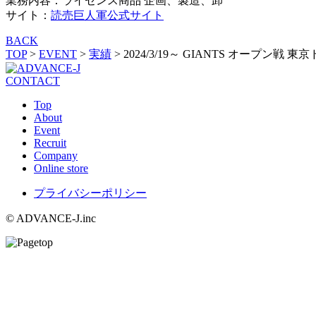
業務内容：ライセンス商品 企画、製造、卸
サイト：
読売巨人軍公式サイト
BACK
TOP
>
EVENT
>
実績
>
2024/3/19～ GIANTS オープン戦
CONTACT
Top
About
Event
Recruit
Company
Online store
プライバシーポリシー
© ADVANCE-J.inc