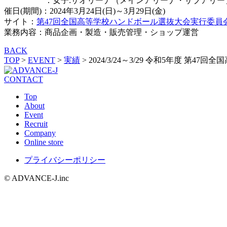
：女子:サオリーナ（メインアリーナ・サブアリーナ
催日(期間)：2024年3月24日(日)～3月29日(金)
サイト：
第47回全国高等学校ハンドボール選抜大会実行委員
業務内容：商品企画・製造・販売管理・ショップ運営
BACK
TOP
>
EVENT
>
実績
>
2024/3/24～3/29 令和5年度 第
CONTACT
Top
About
Event
Recruit
Company
Online store
プライバシーポリシー
© ADVANCE-J.inc