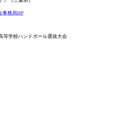
）（三重県）
会事務局
HP
47回全国高等学校ハンドボール選抜大会