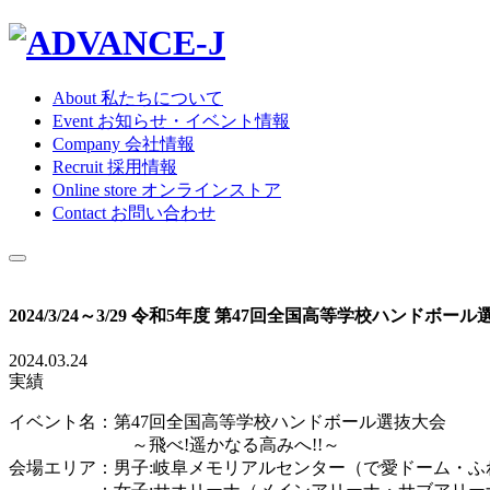
About
私たちについて
Event
お知らせ・イベント情報
Company
会社情報
Recruit
採用情報
Online store
オンラインストア
Contact
お問い合わせ
2024/3/24～3/29 令和5年度 第47回全国高等学校ハンドボー
2024.03.24
実績
イベント名：第47回全国高等学校ハンドボール選抜大会
～飛べ!遥かなる高みへ!!～
会場エリア：男子:岐阜メモリアルセンター（で愛ドーム・ふ