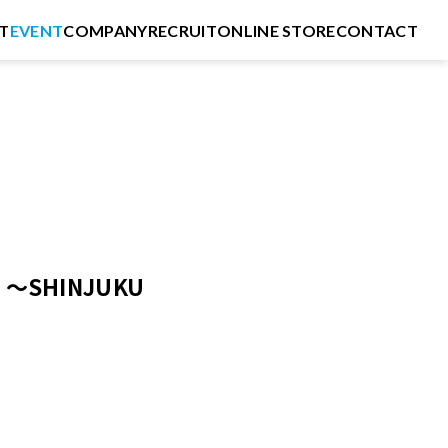
T
EVENT
COMPANY
RECRUIT
ONLINE STORE
CONTACT
〜SHINJUKU