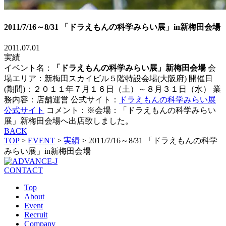
2011/7/16～8/31 「ドラえもんの科学みらい展」in新梅田会場
2011.07.01
実績
イベント名：
「ドラえもんの科学みらい展」新梅田会場
会
場エリア：新梅田スカイビル５階特設会場(大阪府) 開催日
(期間)：２０１１年７月１６日（土）～８月３１日（水） 業
務内容：店舗運営 公式サイト：
ドラえもんの科学みらい展
公式サイト
コメント：※会場：「ドラえもんの科学みらい
展」新梅田会場へ出店致しました。
BACK
TOP
>
EVENT
>
実績
>
2011/7/16～8/31 「ドラえもんの科学
みらい展」in新梅田会場
CONTACT
Top
About
Event
Recruit
Company