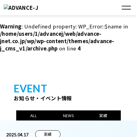
Warning
: Undefined property: WP_Error::$name in
/home/users/1/advancej/web/advance-
jnet.co.jp/wp/wp-content/themes/advance-
j_cms_v1/archive.php
on line
4
EVENT
お知らせ・イベント情報
ALL
NEWS
実績
実績
2025.04.17